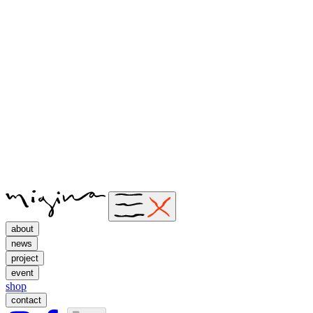
about
news
project
event
shop
contact