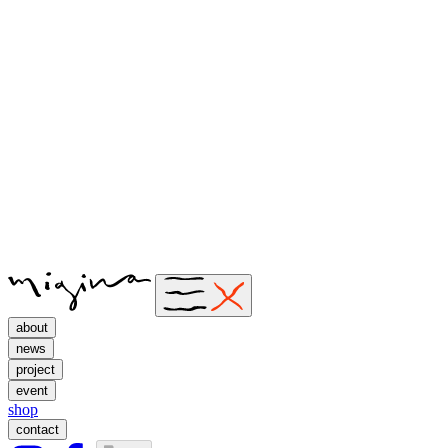
about
news
project
event
shop
contact