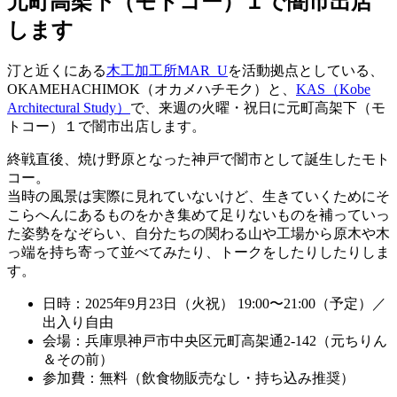
元町高架下（モトコー）１で闇市出店
します
汀と近くにある
木工加工所MAR_U
を活動拠点としている、
OKAMEHACHIMOK（オカメハチモク）と、
KAS（Kobe
Architectural Study）
で、来週の火曜・祝日に元町高架下（モ
トコー）１で闇市出店します。
終戦直後、焼け野原となった神戸で闇市として誕生したモト
コー。
当時の風景は実際に見れていないけど、生きていくためにそ
こらへんにあるものをかき集めて足りないものを補っていっ
た姿勢をなぞらい、自分たちの関わる山や工場から原木や木
っ端を持ち寄って並べてみたり、トークをしたりしたりしま
す。
日時：2025年9月23日（火祝） 19:00〜21:00（予定）／
出入り自由
会場：兵庫県神戸市中央区元町高架通2-142（元ちりん
＆その前）
参加費：無料（飲食物販売なし・持ち込み推奨）