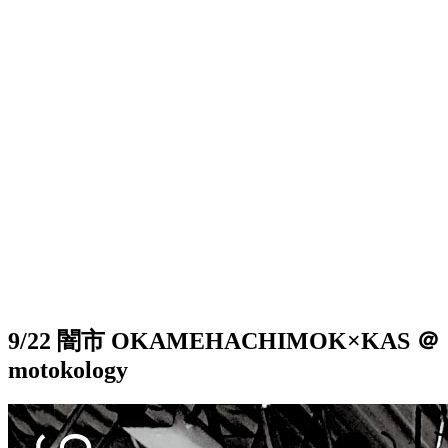
9/22 闇市 OKAMEHACHIMOK×KAS ＠
motokology