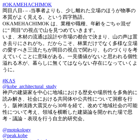
#OKAMEHACHIMOK
岡目八目- – -当事者よりも、少し離れた立場のほうが物事の
本質がよく見える、という四字熟語。
OKAMEHACHIMOK は、業種や職種、年齢をごちゃ混ぜ
に“ 岡目”の視点で山を見つめていきます。
いま、木材の流通は設計や市場の都合で決まり、山の声は置
き去りにされがち。だからこそ、林業だけでなく多様な立場
の愛すべき三流たちが岡目の視点で関わり、ものづくりを考
えていくことに意味がある。一見価値がないと思われる個性
溢れる木が、暮らしに無くてはならない存在になっていくよ
うに。
#KAS
@kobe_architectural_study
神戸の建築家を中心に地域における歴史や場所性を多角的に
読み解き、社会における共同体や公共性について洞察を行
う。阪神淡路大震災から30年を経て、改めて地域社会の可能
性について考え、領域を横断した建築論を開かれた場で思
考・議論・表現を行う自主的研究会。
@motokology
@peak.kobe