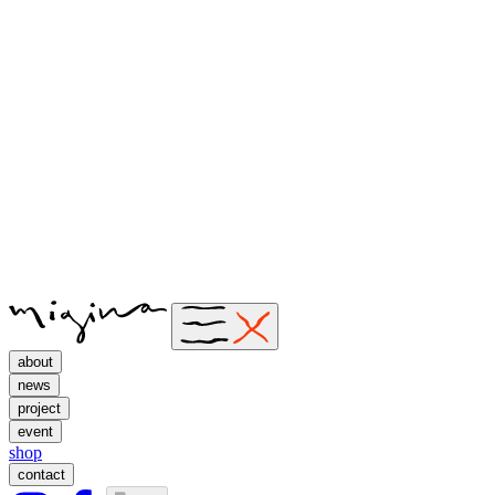
about
news
project
event
shop
contact